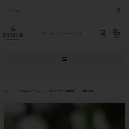
0
lp.moc.muirasor@pelks
Strona główna
/
Róże wielkokwiatowe
/ André le Nôtre®