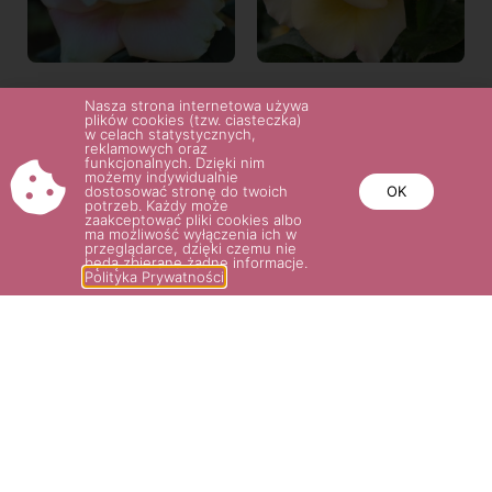
MARILYN MONROE®
AVEC AMOUR®
Nasza strona internetowa używa
plików cookies (tzw. ciasteczka)
38.00
zł
38.00
zł
w celach statystycznych,
reklamowych oraz
funkcjonalnych. Dzięki nim
możemy indywidualnie
Wybierz opcje
Wybierz opcje
dostosować stronę do twoich
OK
potrzeb. Każdy może
zaakceptować pliki cookies albo
ma możliwość wyłączenia ich w
przeglądarce, dzięki czemu nie
będą zbierane żadne informacje.
Polityka Prywatności
POTRZEBUJESZ POMOCY? NAPISZ
LUB ZADZWOŃ DO NAS!
SKLEP@ROSARIUM.COM.PL
+48 509 465 891,
+48 509 465
893