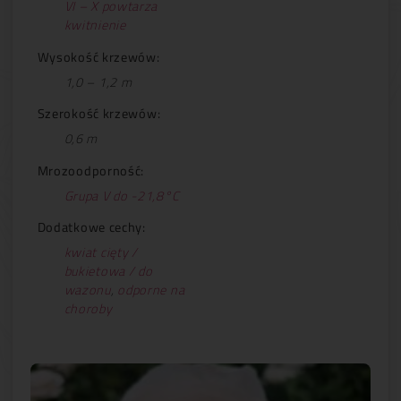
VI – X powtarza
kwitnienie
Wysokość krzewów:
1,0 – 1,2 m
Szerokość krzewów:
0,6 m
Mrozoodporność:
Grupa V do -21,8°C
Dodatkowe cechy:
kwiat cięty /
bukietowa / do
wazonu
,
odporne na
choroby