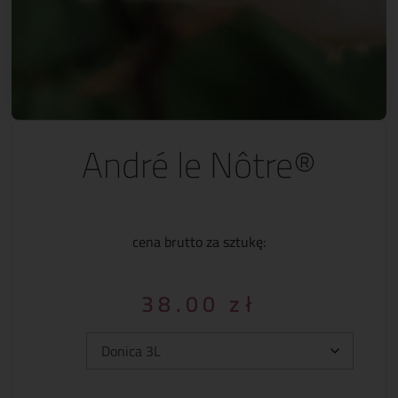
André le Nôtre®
cena brutto za sztukę:
38.00
zł
Typ: