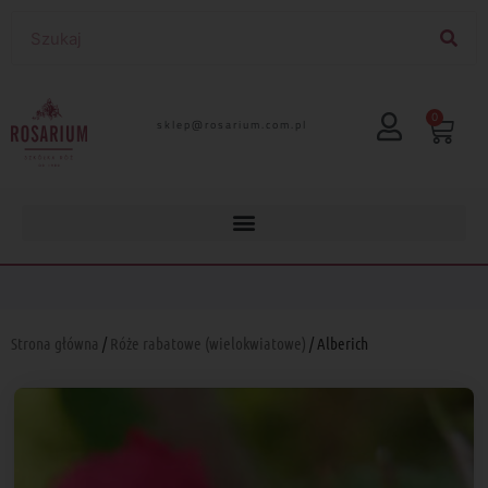
0
lp.moc.muirasor@pelks
Strona główna
/
Róże rabatowe (wielokwiatowe)
/ Alberich