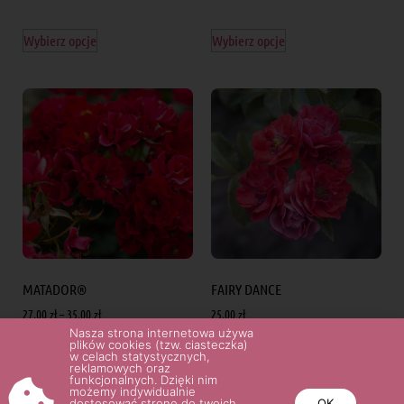
Wybierz opcje
Wybierz opcje
MATADOR®
FAIRY DANCE
27.00
zł
–
35.00
zł
25.00
zł
Nasza strona internetowa używa
plików cookies (tzw. ciasteczka)
w celach statystycznych,
Wybierz opcje
Wybierz opcje
reklamowych oraz
funkcjonalnych. Dzięki nim
możemy indywidualnie
dostosować stronę do twoich
OK