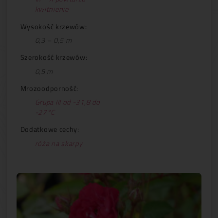
kwitnienie
Wysokość krzewów:
0,3 – 0,5 m
Szerokość krzewów:
0,5 m
Mrozoodporność:
Grupa III od -31,8 do
-27°C
Dodatkowe cechy:
róża na skarpy