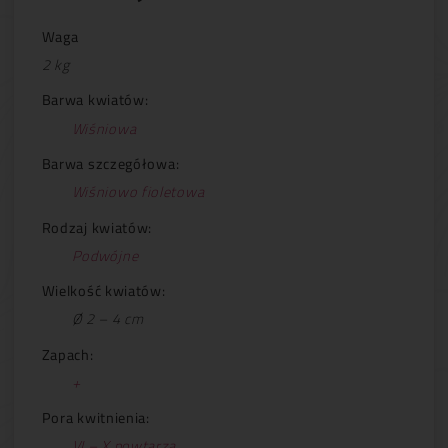
Waga
2 kg
Barwa kwiatów:
Wiśniowa
Barwa szczegółowa:
Wiśniowo fioletowa
Rodzaj kwiatów:
Podwójne
Wielkość kwiatów:
Ø 2 – 4 cm
Zapach:
+
Pora kwitnienia:
VI – X powtarza