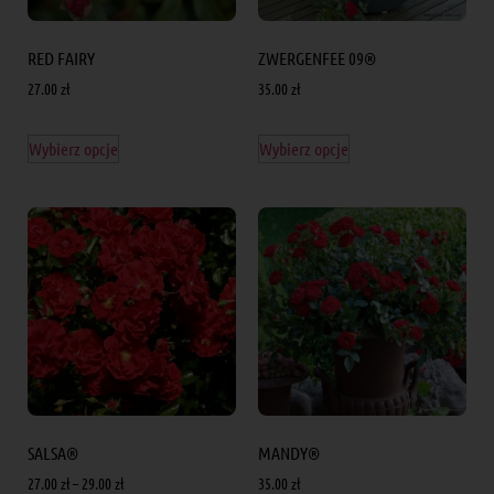
RED FAIRY
ZWERGENFEE 09®
27.00
zł
35.00
zł
Wybierz opcje
Wybierz opcje
SALSA®
MANDY®
27.00
zł
–
29.00
zł
35.00
zł