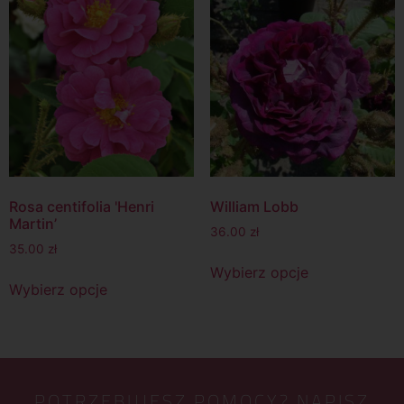
Rosa centifolia 'Henri
William Lobb
Martin’
36.00
zł
35.00
zł
Wybierz opcje
Wybierz opcje
POTRZEBUJESZ POMOCY? NAPISZ