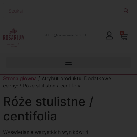
0
lp.moc.muirasor@pelks
Strona główna
/ Atrybut produktu: Dodatkowe
cechy: / Róże stulistne / centifolia
Róże stulistne /
centifolia
Wyświetlanie wszystkich wyników: 4