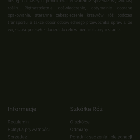
dostęp do naszych produktów, prowadzimy sprzedaż wysyłkową
roślin. Piętnastoletnie doświadczenie, optymalnie dobrane
opakowania, staranne zabezpieczenie krzewów róż podczas
transportu, a także dobór odpowiedniego przewoźnika sprawia, że
większość przesyłek dociera do celu w nienaruszonym stanie.
Informacje
Szkółka Róż
Regulamin
O szkółce
Polityka prywatności
Odmiany
Sprzedaż
Poradnik sadzenia i pielęgnacji