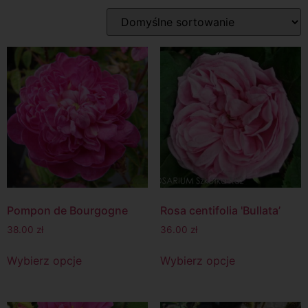
Pompon de Bourgogne
Rosa centifolia 'Bullata’
38.00
zł
36.00
zł
Wybierz opcje
Wybierz opcje