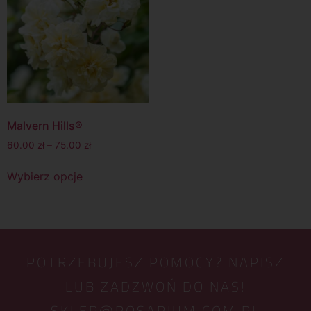
Malvern Hills®
60.00
zł
–
75.00
zł
Wybierz opcje
POTRZEBUJESZ POMOCY? NAPISZ
LUB ZADZWOŃ DO NAS!
SKLEP@ROSARIUM.COM.PL