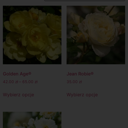
Golden Age®
Jean Robie®
42.00
zł
–
65.00
zł
35.00
zł
Wybierz opcje
Wybierz opcje