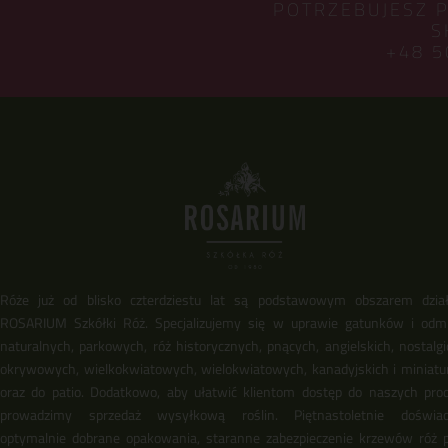
POTRZEBUJESZ 
S
+48 5
Róże już od blisko czterdziestu lat są podstawowym obszarem dział
ROSARIUM Szkółki Róż. Specjalizujemy się w uprawie gatunków i odm
naturalnych, parkowych, róż historycznych, pnących, angielskich, nostalgi
okrywowych, wielkokwiatowych, wielokwiatowych, kanadyjskich i miniat
oraz do patio. Dodatkowo, aby ułatwić klientom dostęp do naszych pro
prowadzimy sprzedaż wysyłkową roślin. Piętnastoletnie doświadc
optymalnie dobrane opakowania, staranne zabezpieczenie krzewów róż 