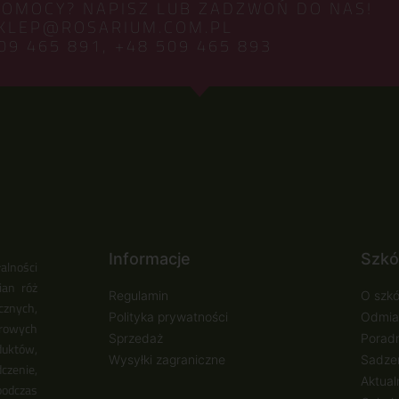
POMOCY? NAPISZ LUB ZADZWOŃ DO NAS!
KLEP@ROSARIUM.COM.PL
09 465 891,
+48 509 465 893
Informacje
Szkó
alności
ian róż
Regulamin
O szkó
cznych,
Polityka prywatności
Odmia
urowych
Sprzedaż
Poradn
duktów,
Wysyłki zagraniczne
Sadzen
zenie,
Aktual
podczas