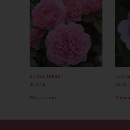
Borneo Odoré®
Conrad
38.00
zł
32.00
z
Wybierz opcje
Wybier