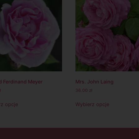
 Ferdinand Meyer
Mrs. John Laing
ł
36.00
zł
z opcje
Wybierz opcje