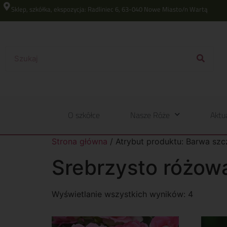
Sklep, szkółka, ekspozycja: Radliniec 6, 63-040 Nowe Miasto/n Wartą
O szkółce
Nasze Róże
Aktu
Strona główna
/ Atrybut produktu: Barwa szc
Srebrzysto różow
Wyświetlanie wszystkich wyników: 4