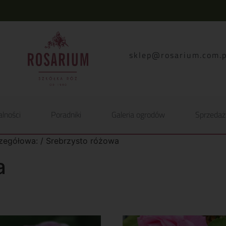
lp.moc.muirasor@pelk
alności
Poradniki
Galeria ogrodów
Sprzedaż
zegółowa: / Srebrzysto różowa
a