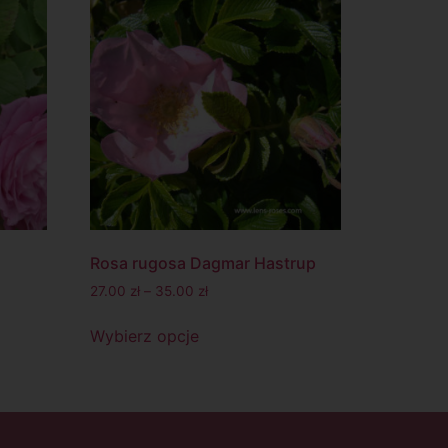
Rosa rugosa Dagmar Hastrup
27.00
zł
–
35.00
zł
Wybierz opcje