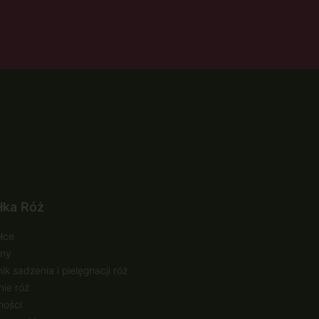
łka Róż
łce
ny
ik sadzenia i pielęgnacji róż
ie róż
ności