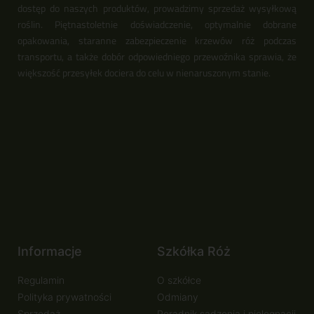
dostęp do naszych produktów, prowadzimy sprzedaż wysyłkową
roślin. Piętnastoletnie doświadczenie, optymalnie dobrane
opakowania, staranne zabezpieczenie krzewów róż podczas
transportu, a także dobór odpowiedniego przewoźnika sprawia, że
większość przesyłek dociera do celu w nienaruszonym stanie.
Informacje
Szkółka Róż
Regulamin
O szkółce
Polityka prywatności
Odmiany
Sprzedaż
Poradnik sadzenia i pielęgnacji