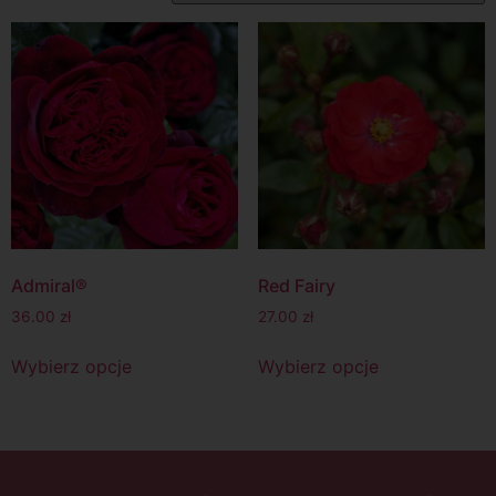
Admiral®
Red Fairy
36.00
zł
27.00
zł
Wybierz opcje
Wybierz opcje