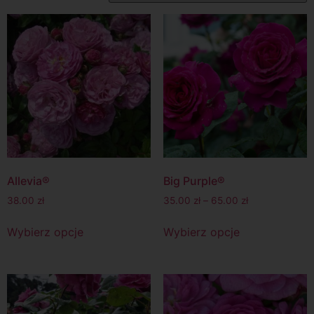
Allevia®
Big Purple®
38.00
zł
35.00
zł
–
65.00
zł
Wybierz opcje
Wybierz opcje