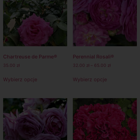
Chartreuse de Parme®
Perennial Rosali®
35.00
zł
32.00
zł
–
65.00
zł
Wybierz opcje
Wybierz opcje