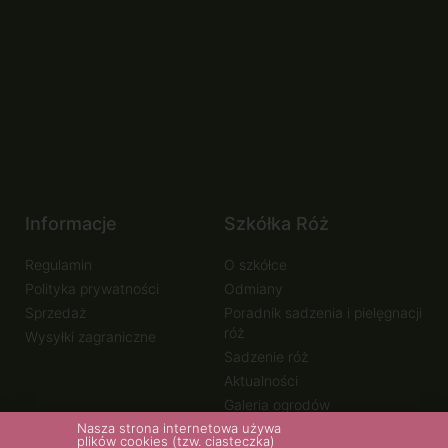
Informacje
Szkółka Róż
Regulamin
O szkółce
Polityka prywatności
Odmiany
Sprzedaż
Poradnik sadzenia i pielęgnacji
róż
Wysyłki zagraniczne
Sadzenie róż
Aktualności
Galeria ogrodów
Nasza strona internetowa używa
plików cookies (tzw. ciasteczka)