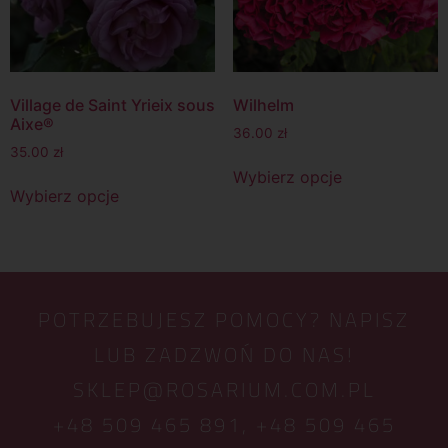
Village de Saint Yrieix sous
Wilhelm
Aixe®
36.00
zł
35.00
zł
Wybierz opcje
Wybierz opcje
POTRZEBUJESZ POMOCY? NAPISZ
LUB ZADZWOŃ DO NAS!
SKLEP@ROSARIUM.COM.PL
+48 509 465 891,
+48 509 465