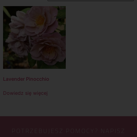
Lavender Pinocchio
Dowiedz się więcej
POTRZEBUJESZ POMOCY? NAPISZ