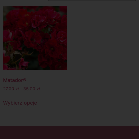
Matador®
27.00
zł
–
35.00
zł
Wybierz opcje