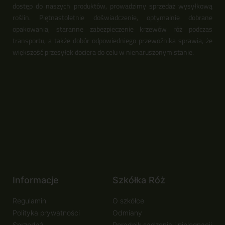
dostęp do naszych produktów, prowadzimy sprzedaż wysyłkową
roślin. Piętnastoletnie doświadczenie, optymalnie dobrane
opakowania, staranne zabezpieczenie krzewów róż podczas
transportu, a także dobór odpowiedniego przewoźnika sprawia, że
większość przesyłek dociera do celu w nienaruszonym stanie.
Informacje
Szkółka Róż
Regulamin
O szkółce
Polityka prywatności
Odmiany
Sprzedaż
Poradnik sadzenia i pielęgnacji