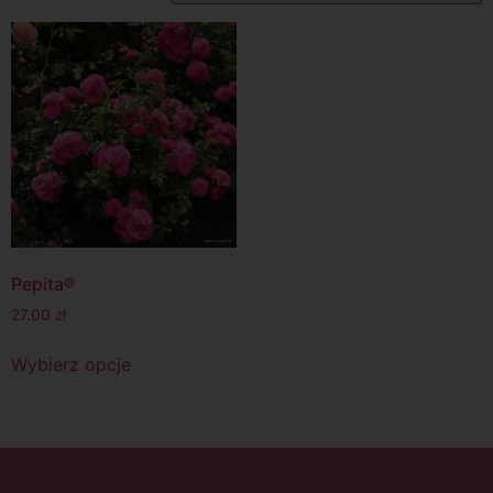
Pepita®
27.00
zł
Wybierz opcje