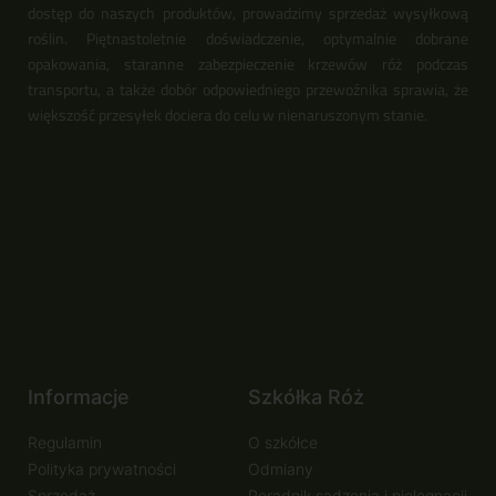
dostęp do naszych produktów, prowadzimy sprzedaż wysyłkową
roślin. Piętnastoletnie doświadczenie, optymalnie dobrane
opakowania, staranne zabezpieczenie krzewów róż podczas
transportu, a także dobór odpowiedniego przewoźnika sprawia, że
większość przesyłek dociera do celu w nienaruszonym stanie.
Informacje
Szkółka Róż
Regulamin
O szkółce
Polityka prywatności
Odmiany
Sprzedaż
Poradnik sadzenia i pielęgnacji