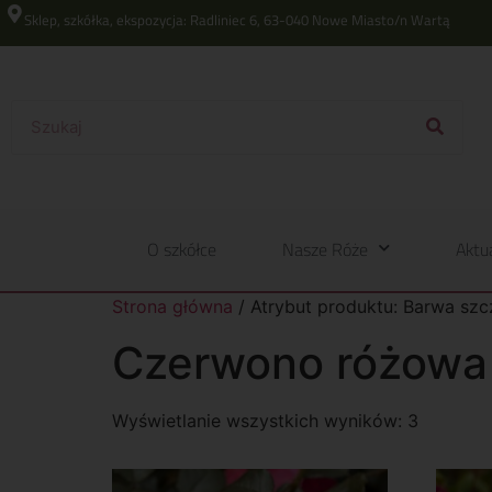
Sklep, szkółka, ekspozycja: Radliniec 6, 63-040 Nowe Miasto/n Wartą
O szkółce
Nasze Róże
Aktu
Strona główna
/ Atrybut produktu: Barwa sz
Czerwono różowa
Wyświetlanie wszystkich wyników: 3