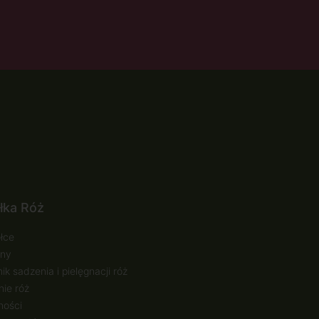
łka Róż
łce
ny
ik sadzenia i pielęgnacji róż
ie róż
ności