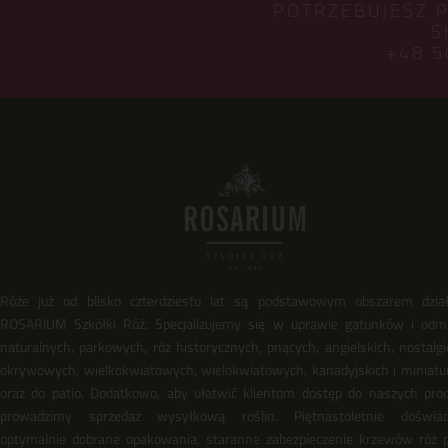
POTRZEBUJESZ 
S
+48 5
Róże już od blisko czterdziestu lat są podstawowym obszarem dział
ROSARIUM Szkółki Róż. Specjalizujemy się w uprawie gatunków i odm
naturalnych, parkowych, róż historycznych, pnących, angielskich, nostalgi
okrywowych, wielkokwiatowych, wielokwiatowych, kanadyjskich i miniat
oraz do patio. Dodatkowo, aby ułatwić klientom dostęp do naszych pro
prowadzimy sprzedaż wysyłkową roślin. Piętnastoletnie doświadc
optymalnie dobrane opakowania, staranne zabezpieczenie krzewów róż 