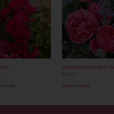
King®
Gartenprinzessin Marie-J
ł
60.00
zł
z opcje
Wybierz opcje