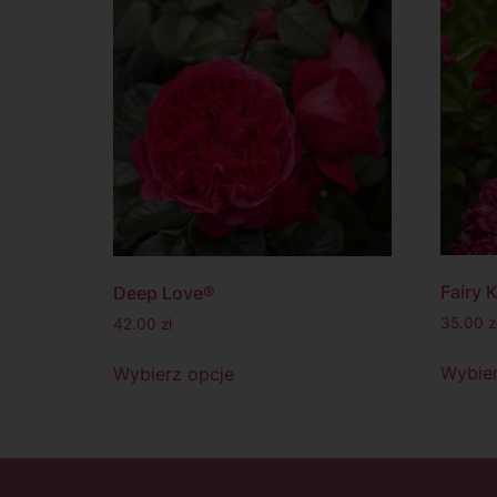
Fairy 
Deep Love®
35.00
z
42.00
zł
Wybier
Wybierz opcje