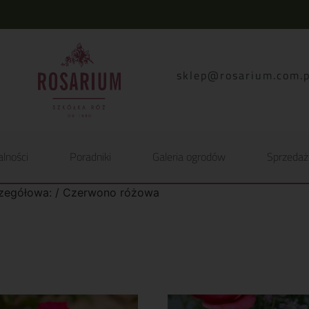
lp.moc.muirasor@pelk
alności
Poradniki
Galeria ogrodów
Sprzedaż
czegółowa: / Czerwono różowa