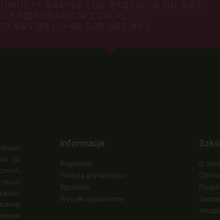
POMOCY? NAPISZ LUB ZADZWOŃ DO NAS!
KLEP@ROSARIUM.COM.PL
09 465 891,
+48 509 465 893
Informacje
Szkó
alności
ian róż
Regulamin
O szkó
cznych,
Polityka prywatności
Odmia
urowych
Sprzedaż
Poradn
duktów,
Wysyłki zagraniczne
Sadzen
zenie,
Aktual
podczas