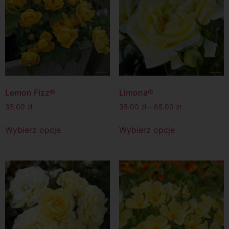
Lemon Fizz®
Limona®
35.00
zł
35.00
zł
–
65.00
zł
Wybierz opcje
Wybierz opcje