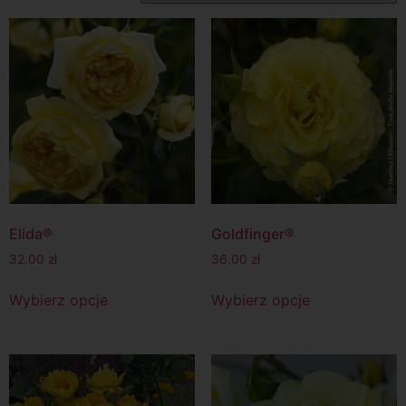
Elida®
Goldfinger®
32.00
zł
36.00
zł
Wybierz opcje
Wybierz opcje