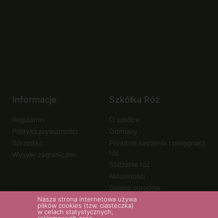
Informacje
Szkółka Róż
Regulamin
O szkółce
Polityka prywatności
Odmiany
Sprzedaż
Poradnik sadzenia i pielęgnacji
róż
Wysyłki zagraniczne
Sadzenie róż
Aktualności
Galeria ogrodów
Nasza strona internetowa używa
plików cookies (tzw. ciasteczka)
w celach statystycznych,