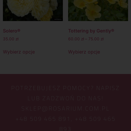
Solero®
Tottering by Gently®
35.00
zł
60.00
zł
–
75.00
zł
Wybierz opcje
Wybierz opcje
POTRZEBUJESZ POMOCY? NAPISZ
LUB ZADZWOŃ DO NAS!
SKLEP@ROSARIUM.COM.PL
+48 509 465 891,
+48 509 465
893