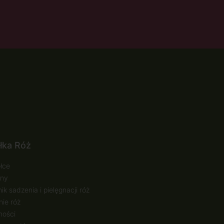
łka Róż
łce
ny
ik sadzenia i pielęgnacji róż
ie róż
ności