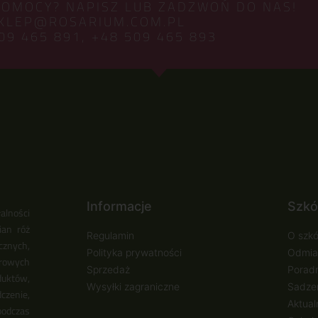
POMOCY? NAPISZ LUB ZADZWOŃ DO NAS!
KLEP@ROSARIUM.COM.PL
09 465 891,
+48 509 465 893
Informacje
Szkó
alności
ian róż
Regulamin
O szkó
cznych,
Polityka prywatności
Odmia
urowych
Sprzedaż
Poradn
duktów,
Wysyłki zagraniczne
Sadzen
zenie,
Aktual
podczas