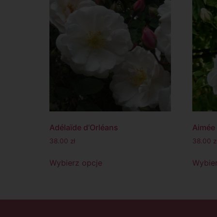
Adélaïde d’Orléans
Aimée 
38.00
zł
38.00
z
Wybierz opcje
Wybier