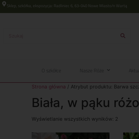
Sklep, szkółka, ekspozycja: Radliniec 6, 63-040 Nowe Miasto/n Wartą
O szkółce
Nasze Róże
Aktu
Strona główna
/ Atrybut produktu: Barwa szc
Biała, w pąku róż
Wyświetlanie wszystkich wyników: 2