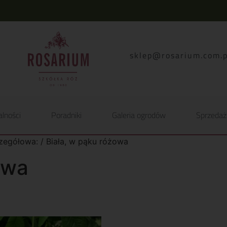
lp.moc.muirasor@pelk
alności
Poradniki
Galeria ogrodów
Sprzedaż
zegółowa: / Biała, w pąku różowa
owa