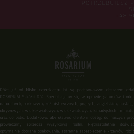
POTRZEBUJESZ 
S
+48 5
Róże już od blisko czterdziestu lat są podstawowym obszarem dział
ROSARIUM Szkółki Róż. Specjalizujemy się w uprawie gatunków i odm
naturalnych, parkowych, róż historycznych, pnących, angielskich, nostalgi
okrywowych, wielkokwiatowych, wielokwiatowych, kanadyjskich i miniat
oraz do patio. Dodatkowo, aby ułatwić klientom dostęp do naszych pro
prowadzimy sprzedaż wysyłkową roślin. Piętnastoletnie doświadc
optymalnie dobrane opakowania, staranne zabezpieczenie krzewów róż 