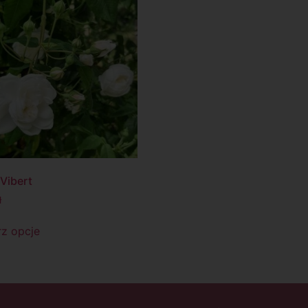
Vibert
ł
z opcje