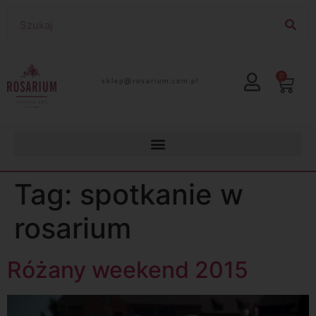
0
lp.moc.muirasor@pelks
Tag:
spotkanie w
rosarium
Różany weekend 2015