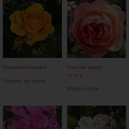
Friendship Forever®
From Far Away®
54.00
zł
Dowiedz się więcej
Wybierz opcje