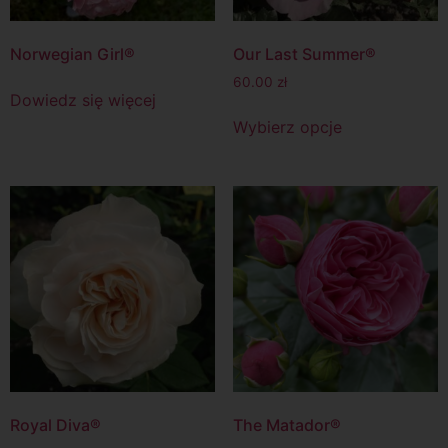
Norwegian Girl®
Our Last Summer®
60.00
zł
Dowiedz się więcej
Wybierz opcje
Royal Diva®
The Matador®