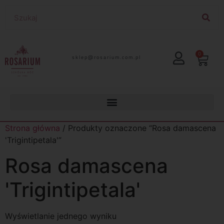
0
lp.moc.muirasor@pelks
Strona główna
/ Produkty oznaczone “Rosa damascena
'Trigintipetala'”
Rosa damascena
'Trigintipetala'
Wyświetlanie jednego wyniku