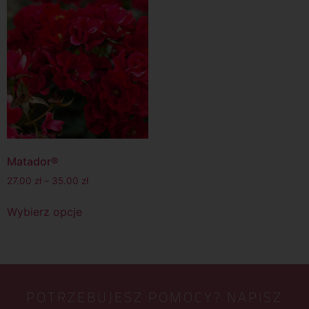
Matador®
27.00
zł
–
35.00
zł
Wybierz opcje
POTRZEBUJESZ POMOCY? NAPISZ