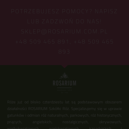
POTRZEBUJESZ POMOCY? NAPISZ
LUB ZADZWOŃ DO NAS!
SKLEP@ROSARIUM.COM.PL
+48 509 465 891,
+48 509 465
893
Róże już od blisko czterdziestu lat są podstawowym obszarem
działalności ROSARIUM Szkółki Róż. Specjalizujemy się w uprawie
gatunków i odmian róż naturalnych, parkowych, róż historycznych,
pnących, angielskich, nostalgicznych, okrywowych,
wielkokwiatowych, wielokwiatowych, kanadyjskich i