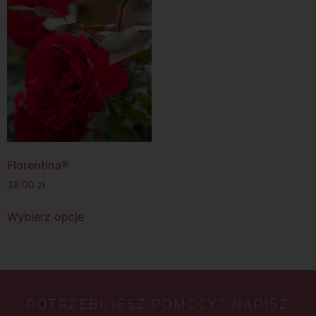
Florentina®
38.00
zł
Wybierz opcje
POTRZEBUJESZ POMOCY? NAPISZ